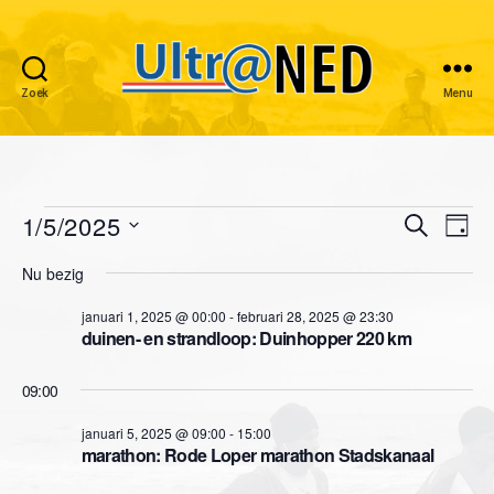
Zoek
Menu
Ultraned
Evenementen
1/5/2025
E
E
Z
D
o
S
a
v
in
v
e
Nu bezig
e
g
k
e
l
januari
e
e
januari 1, 2025 @ 00:00
-
februari 28, 2025 @ 23:30
e
n
n
duinen- en strandloop: Duinhopper 220 km
c
5,
n
t
e
e
09:00
2025
e
e
m
r
januari 5, 2025 @ 09:00
-
15:00
m
e
e
marathon: Rode Loper marathon Stadskanaal
e