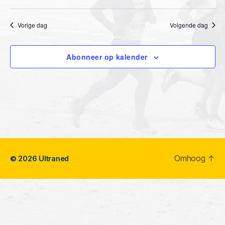
e
n
n
d
n
t
a
Vorige dag
Volgende dag
t
w
t
u
e
m
e
Abonneer op kalender
.
e
n
r
Z
g
o
a
e
v
k
e
Omhoog
↑
© 2026
Ultraned
n
e
n
n
a
e