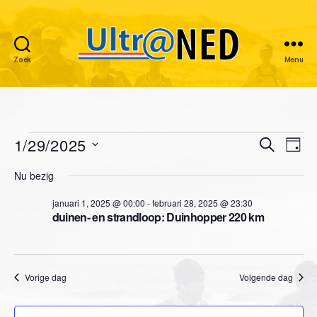
Zoek
Menu
Ultraned
Evenementen
1/29/2025
E
E
Z
D
o
S
a
v
in
v
e
Nu bezig
e
g
k
e
l
januari
e
e
januari 1, 2025 @ 00:00
-
februari 28, 2025 @ 23:30
e
n
n
duinen- en strandloop: Duinhopper 220 km
c
29,
n
t
e
e
2025
e
e
m
r
Vorige dag
Volgende dag
m
e
e
e