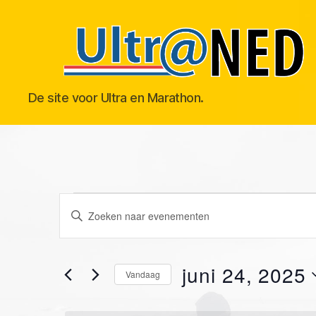
Ultraned
De site voor Ultra en Marathon.
Evenemen
E
V
u
l
v
e
in
e
juni 24, 2025
Vandaag
n
e
k
S
e
e