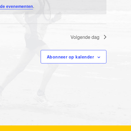
n
de evenementen
.
e
m
Volgende dag
e
n
Abonneer op kalender
t
w
e
e