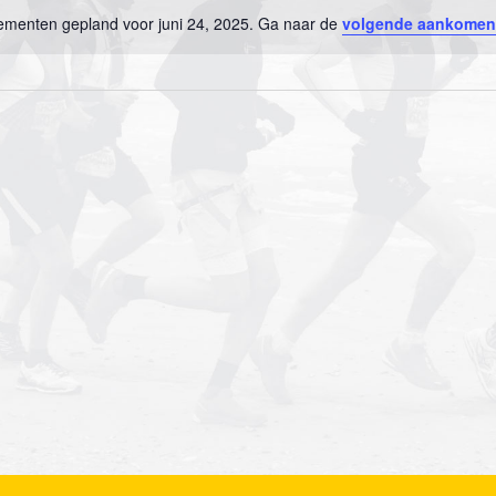
menten gepland voor juni 24, 2025. Ga naar de
volgende aankomen
B
e
r
i
c
h
t