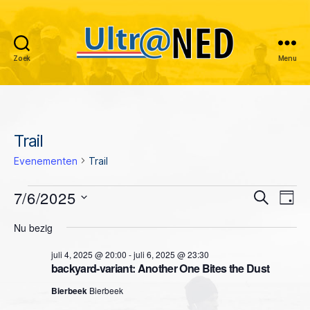
Zoek
Menu
Ultraned
Trail
Evenementen
Trail
Evenementen
7/6/2025
E
E
Z
D
o
S
a
v
in
v
e
Nu bezig
e
g
k
e
l
juli
e
e
juli 4, 2025 @ 20:00
-
juli 6, 2025 @ 23:30
e
n
n
backyard-variant: Another One Bites the Dust
c
6,
n
t
e
Bierbeek
Bierbeek
e
2025