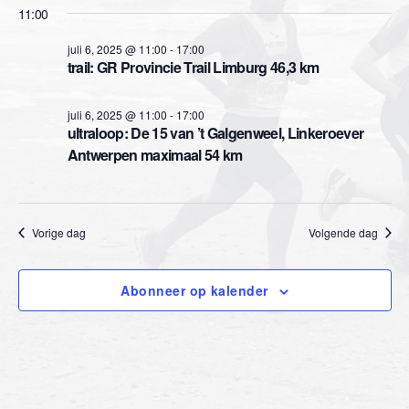
e
e
m
11:00
r
m
e
e
juli 6, 2025 @ 11:00
-
17:00
e
trail: GR Provincie Trail Limburg 46,3 km
e
n
n
d
n
t
a
juli 6, 2025 @ 11:00
-
17:00
t
ultraloop: De 15 van ’t Galgenweel, Linkeroever
w
t
u
Antwerpen maximaal 54 km
e
m
e
.
e
n
r
Vorige dag
Volgende dag
Z
g
o
Abonneer op kalender
a
e
v
k
e
n
e