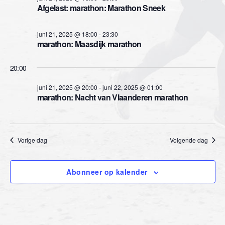
Afgelast: marathon: Marathon Sneek
n
n
a
e
juni 21, 2025 @ 18:00
-
23:30
v
marathon: Maasdijk marathon
n
i
20:00
w
g
juni 21, 2025 @ 20:00
-
juni 22, 2025 @ 01:00
e
a
marathon: Nacht van Vlaanderen marathon
e
t
i
r
Vorige dag
Volgende dag
e
g
Abonneer op kalender
e
v
e