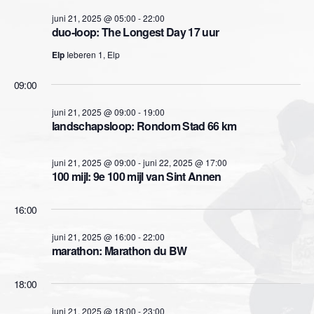
e
e
m
r
juni 21, 2025 @ 05:00
-
22:00
m
e
e
duo-loop: The Longest Day 17 uur
e
e
n
Elp
Ieberen 1, Elp
n
d
n
t
09:00
a
t
w
t
juni 21, 2025 @ 09:00
-
19:00
u
landschapsloop: Rondom Stad 66 km
e
m
e
.
e
n
juni 21, 2025 @ 09:00
-
juni 22, 2025 @ 17:00
100 mijl: 9e 100 mijl van Sint Annen
r
Z
g
16:00
o
a
juni 21, 2025 @ 16:00
-
22:00
e
marathon: Marathon du BW
v
k
e
18:00
n
e
juni 21, 2025 @ 18:00
-
23:00