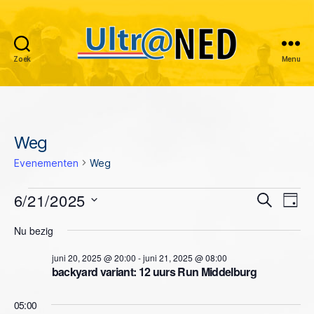
Zoek
Menu
Ultraned
Weg
Evenementen
Weg
Evenementen
6/21/2025
E
E
Z
D
o
S
a
v
in
v
e
Nu bezig
e
g
k
e
l
juni
e
e
juni 20, 2025 @ 20:00
-
juni 21, 2025 @ 08:00
e
n
n
backyard variant: 12 uurs Run Middelburg
c
21,
n
t
e
e
05:00
2025