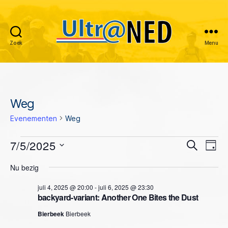
Zoek
Menu
Ultraned
Weg
Evenementen
Weg
Evenementen
7/5/2025
E
E
Z
D
o
S
a
v
in
v
e
Nu bezig
e
g
k
e
l
juli
e
e
juli 4, 2025 @ 20:00
-
juli 6, 2025 @ 23:30
e
n
n
backyard-variant: Another One Bites the Dust
c
5,
n
t
e
Bierbeek
Bierbeek
e
2025