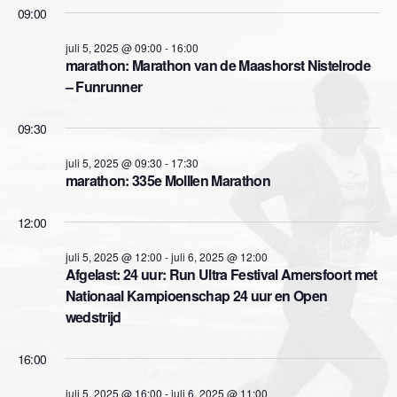
e
e
m
09:00
r
m
e
e
juli 5, 2025 @ 09:00
-
16:00
e
marathon: Marathon van de Maashorst Nistelrode
e
n
n
– Funrunner
d
n
t
a
t
09:30
w
t
u
e
m
juli 5, 2025 @ 09:30
-
17:30
e
marathon: 335e Molllen Marathon
.
e
n
12:00
r
Z
g
juli 5, 2025 @ 12:00
-
juli 6, 2025 @ 12:00
Afgelast: 24 uur: Run Ultra Festival Amersfoort met
o
a
Nationaal Kampioenschap 24 uur en Open
e
wedstrijd
v
k
e
16:00
n
e
juli 5, 2025 @ 16:00
-
juli 6, 2025 @ 11:00