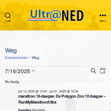
Zoek
Menu
Ultraned
Weg
Evenementen
Weg
Evenementen
7/16/2025
E
E
Z
D
o
S
a
v
in
v
e
Nu bezig
e
g
k
e
l
juli
e
e
juli 12, 2025 @ 10:00
-
juli 21, 2025 @ 16:00
e
n
n
marathon 10-daagse: De Polygon Zoo 10 daagse –
c
16,
n
RunMyMarathon/Ultra
t
e
e
2025
Ramillies
Ramillies