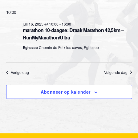
e
e
m
r
m
10:00
e
e
e
e
n
juli 16, 2025 @ 10:00
-
16:00
n
marathon 10-daagse: Draak Marathon 42,5km –
d
n
t
RunMyMarathon/Ultra
a
t
w
t
Eghezee
Chemin de Folx les caves, Eghezee
u
e
m
e
.
e
n
Vorige dag
Volgende dag
r
Z
g
Abonneer op kalender
o
a
e
v
k
e
n
e