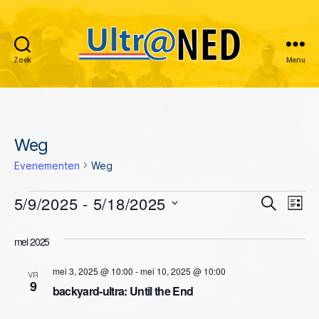
Zoek
Menu
Ultraned
Weg
Evenementen
Weg
Evenementen
5/9/2025
 - 
5/18/2025
E
E
Z
L
o
S
i
v
v
e
e
j
mei 2025
k
e
l
s
e
e
e
t
mei 3, 2025 @ 10:00
-
mei 10, 2025 @ 10:00
n
n
VR
c
9
n
backyard-ultra: Until the End
t
e
e