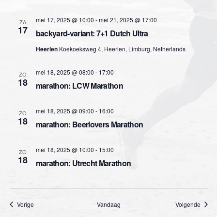
n
n
mei 17, 2025 @ 10:00
-
mei 21, 2025 @ 17:00
ZA
a
17
e
backyard-variant: 7+1 Dutch Ultra
v
Heerlen
Koekoeksweg 4, Heerlen, Limburg, Netherlands
n
i
w
mei 18, 2025 @ 08:00
-
17:00
g
ZO
18
marathon: LCW Marathon
e
a
e
t
mei 18, 2025 @ 09:00
-
16:00
ZO
18
marathon: Beerlovers Marathon
i
r
e
g
mei 18, 2025 @ 10:00
-
15:00
ZO
18
marathon: Utrecht Marathon
e
v
Evenementen
Evene
Vorige
Vandaag
Volgende
e