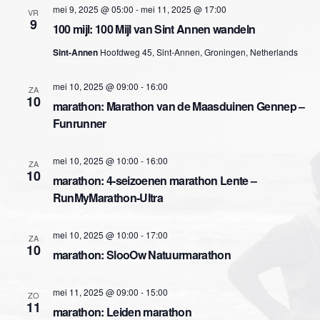
e
e
m
mei 9, 2025 @ 05:00
-
mei 11, 2025 @ 17:00
VR
r
9
m
100 mijl: 100 Mijl van Sint Annen wandeln
e
e
e
e
Sint-Annen
Hoofdweg 45, Sint-Annen, Groningen, Netherlands
n
n
d
n
t
mei 10, 2025 @ 09:00
-
16:00
a
ZA
10
t
marathon: Marathon van de Maasduinen Gennep –
w
t
u
Funrunner
e
m
e
.
e
mei 10, 2025 @ 10:00
-
16:00
ZA
n
10
marathon: 4-seizoenen marathon Lente –
r
Z
RunMyMarathon-Ultra
g
o
a
mei 10, 2025 @ 10:00
-
17:00
ZA
10
e
marathon: SlooOw Natuurmarathon
v
k
e
mei 11, 2025 @ 09:00
-
15:00
ZO
11
n
e
marathon: Leiden marathon