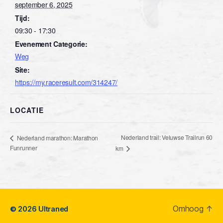
september 6, 2025
Tijd:
09:30 - 17:30
Evenement Categorie:
Weg
Site:
https://my.raceresult.com/314247/
LOCATIE
Nederland trail: Veluwse Trailrun 60
Nederland marathon: Marathon
Funrunner
km
Omhoog
↑
© 2026
Ultraned