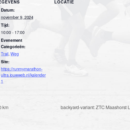
EGEVENS
LOCATIE
Datum:
november 9, 2024
Tijd:
10:00 - 17:00
Evenement
Categorieën:
Trail
,
Weg
Site:
https://runmymarathon-
ultra.jouwweb.nl/kalender
1
0 km
backyard-variant: ZTC Maashorst 