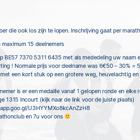
r die ook los zijn te lopen. Inschrijving gaat per marat
 maximum 15 deelnemers
n op BE57 7370 5311 6435 met als mededeling uw naam e
ting ! Normale prijs voor deelname was 6€50 – 30% = 5
 met een kort stuk op een grotere weg, heuvelachtig en
lnemer is er een medaille vanaf 1 gelopen ronde en elke 
 1315 Incourt (kijk naar de link voor de juiste plaats)
ps.app.goo.gl/U3HYYMXo8kcAnZzH8
rathonclub en 7u voor ons