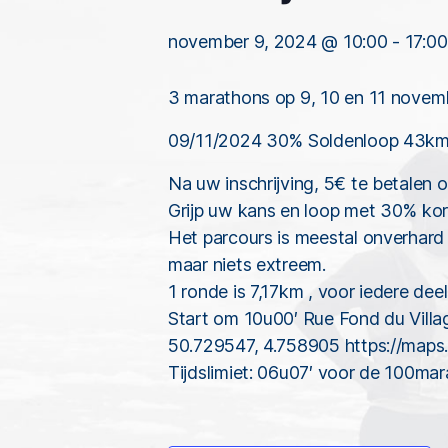
november 9, 2024 @ 10:00
-
17:00
3 marathons op 9, 10 en 11 novembe
09/11/2024 30% Soldenloop 43km
Na uw inschrijving, 5€ te betale
Grijp uw kans en loop met 30% kor
Het parcours is meestal onverhard
maar niets extreem.
1 ronde is 7,17km , voor iedere dee
Start om 10u00′ Rue Fond du Village
50.729547, 4.758905 https://ma
Tijdslimiet: 06u07′ voor de 100ma