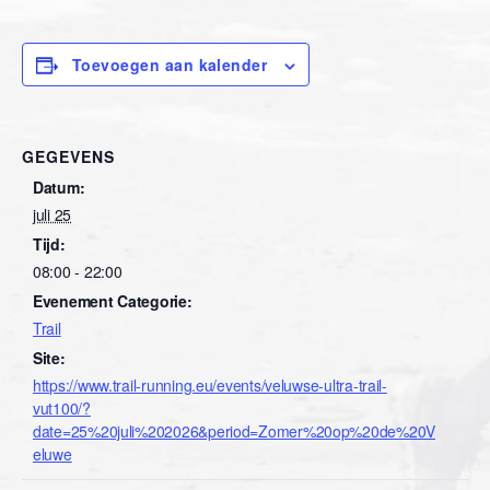
Toevoegen aan kalender
GEGEVENS
Datum:
juli 25
Tijd:
08:00 - 22:00
Evenement Categorie:
Trail
Site:
https://www.trail-running.eu/events/veluwse-ultra-trail-
vut100/?
date=25%20juli%202026&period=Zomer%20op%20de%20V
eluwe