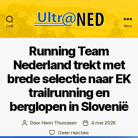
Zoek
Menu
Ultraned
Running Team
Categorieën
Nederland trekt met
brede selectie naar EK
trailrunning en
berglopen in Slovenië
Door
Henri Thunissen
4 mei 2026
Berichtauteur
Berichtdatum
op
Geen reacties