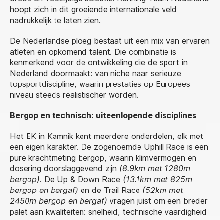
hoopt zich in dit groeiende internationale veld
nadrukkelijk te laten zien.
De Nederlandse ploeg bestaat uit een mix van ervaren
atleten en opkomend talent. Die combinatie is
kenmerkend voor de ontwikkeling die de sport in
Nederland doormaakt: van niche naar serieuze
topsportdiscipline, waarin prestaties op Europees
niveau steeds realistischer worden.
Bergop en technisch: uiteenlopende disciplines
Het EK in Kamnik kent meerdere onderdelen, elk met
een eigen karakter. De zogenoemde Uphill Race is een
pure krachtmeting bergop, waarin klimvermogen en
dosering doorslaggevend zijn
(8.9km met 1280m
bergop)
. De Up & Down Race
(13.1km met 825m
bergop en bergaf)
en de Trail Race
(52km met
2450m bergop en bergaf)
vragen juist om een breder
palet aan kwaliteiten: snelheid, technische vaardigheid