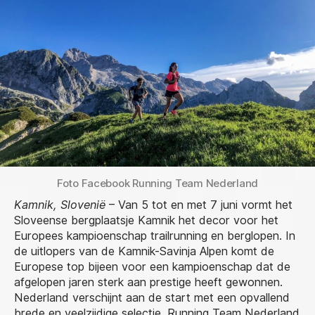
Running
Team
Nederland
trekt
met
brede
selectie
naar
EK
trailrunning
en
berglopen
Foto Facebook Running Team Nederland
in
Slovenië
Kamnik, Slovenië
– Van 5 tot en met 7 juni vormt het
Sloveense bergplaatsje Kamnik het decor voor het
Europees kampioenschap trailrunning en berglopen. In
de uitlopers van de Kamnik-Savinja Alpen komt de
Europese top bijeen voor een kampioenschap dat de
afgelopen jaren sterk aan prestige heeft gewonnen.
Nederland verschijnt aan de start met een opvallend
brede en veelzijdige selectie. Running Team Nederland