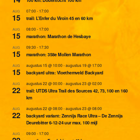
100 km: Dodentocht 100 km
07:00
-
17:00
AUG
15
trail: L’Enfer du Viroin 45 en 60 km
08:00
-
17:00
AUG
15
marathon: Marathon de Hesbaye
09:30
-
17:30
AUG
15
marathon: 358e Mollen Marathon
augustus 15 @ 10:00
-
augustus 19 @ 17:00
AUG
15
backyard ultra: Vloethemveld Backyard
augustus 22 @ 00:00
-
augustus 23 @ 02:00
AUG
22
trail: UTDS Ultra Trail des Sources 42, 73, 100 en 160
km
augustus 22 @ 08:00
-
augustus 23 @ 08:00
AUG
22
backyard variant: Zennijs Race Ultra – De Zennijs
Deurebitter 6-12-24 uur max. 100 mijl
09:00
-
17:00
AUG