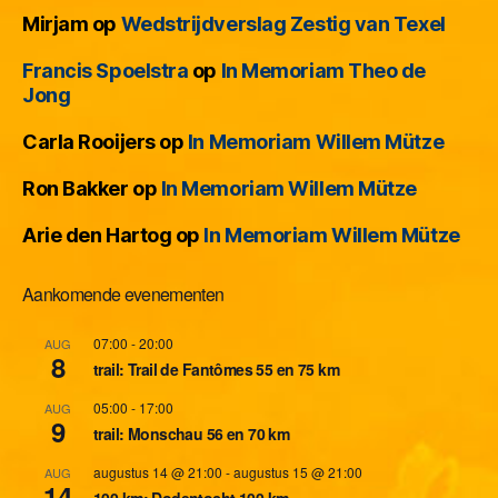
Mirjam
op
Wedstrijdverslag Zestig van Texel
Francis Spoelstra
op
In Memoriam Theo de
Jong
Carla Rooijers
op
In Memoriam Willem Mütze
Ron Bakker
op
In Memoriam Willem Mütze
Arie den Hartog
op
In Memoriam Willem Mütze
Aankomende evenementen
07:00
-
20:00
AUG
8
trail: Trail de Fantômes 55 en 75 km
05:00
-
17:00
AUG
9
trail: Monschau 56 en 70 km
augustus 14 @ 21:00
-
augustus 15 @ 21:00
AUG
14