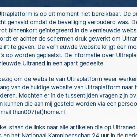
ltraplatform is op dit moment niet bereikbaar. De p
ucht gehaald omdat de beveiliging verouderd was. D
rdt binnenkort geïntegreerd in de vernieuwde websi
ordt er achter de schermen druk gewerkt om Ultra
lift te geven. De vernieuwde website krijgt een mo
’s op worden geplaatst. De informatie over Ultrapla
nieuwde Ultraned in een apart gedeelte.
bezig om de website van Ultraplatform weer werken
ng van de huidige website van Ultraplatform naar 
deren. Mochten er in de tussentijden vragen zijn ov
n kunnen die aan mij gesteld worden via een persoon
mail thun007(at)home.nl
kel staan de links naar alle artikelen die op Ultrane
s en het Nationaal Kampioenschap 24 uur in de per