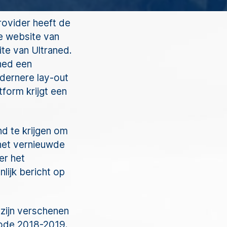
rovider heeft de
e website van
te van Ultraned.
ned een
dernere lay-out
tform krijgt een
d te krijgen om
het vernieuwde
er het
lijk bericht op
d zijn verschenen
iode 2018-2019.