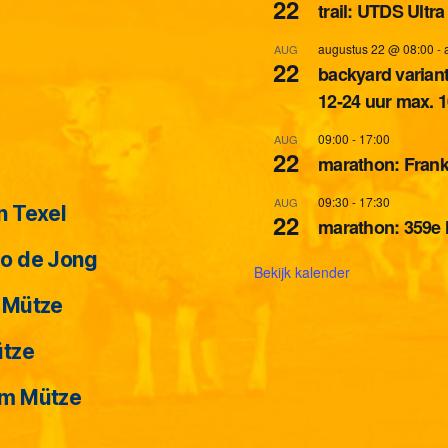
22
trail: UTDS Ultr
augustus 22 @ 08:00
-
AUG
22
backyard variant
12-24 uur max. 1
09:00
-
17:00
AUG
22
marathon: Frank
09:30
-
17:30
AUG
n Texel
22
marathon: 359e 
o de Jong
Bekijk kalender
 Mütze
Ultraplatform tijdelijk uit
Categorieën
ütze
Door
Chris
16 oktober 2019
Berichtauteur
Berichtdatum
em Mütze