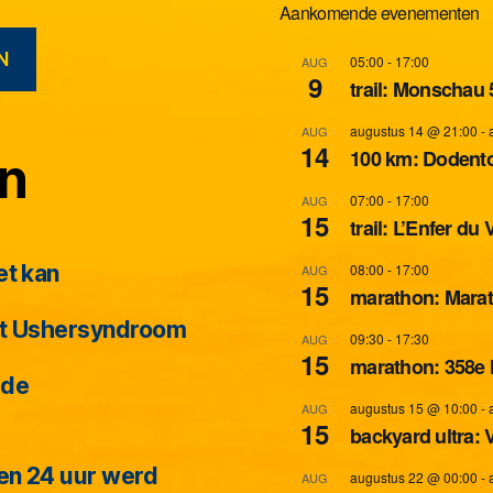
Aankomende evenementen
N
05:00
-
17:00
AUG
9
trail: Monschau
augustus 14 @ 21:00
-
AUG
14
100 km: Dodent
en
07:00
-
17:00
AUG
15
trail: L’Enfer du
08:00
-
17:00
et kan
AUG
15
marathon: Mara
het Ushersyndroom
09:30
-
17:30
AUG
15
marathon: 358e 
 de
augustus 15 @ 10:00
-
AUG
15
backyard ultra:
een 24 uur werd
augustus 22 @ 00:00
-
AUG