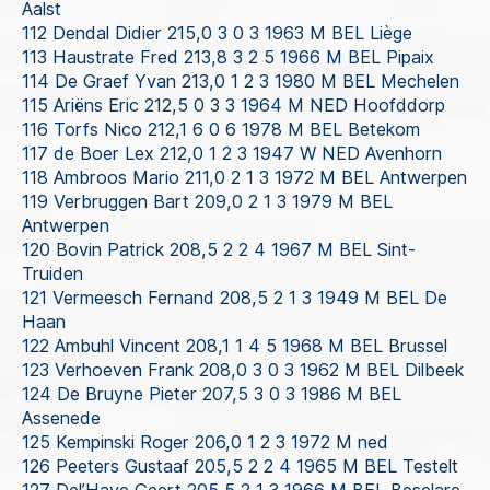
Aalst
112 Dendal Didier 215,0 3 0 3 1963 M BEL Liège
113 Haustrate Fred 213,8 3 2 5 1966 M BEL Pipaix
114 De Graef Yvan 213,0 1 2 3 1980 M BEL Mechelen
115 Ariëns Eric 212,5 0 3 3 1964 M NED Hoofddorp
116 Torfs Nico 212,1 6 0 6 1978 M BEL Betekom
117 de Boer Lex 212,0 1 2 3 1947 W NED Avenhorn
118 Ambroos Mario 211,0 2 1 3 1972 M BEL Antwerpen
119 Verbruggen Bart 209,0 2 1 3 1979 M BEL
Antwerpen
120 Bovin Patrick 208,5 2 2 4 1967 M BEL Sint-
Truiden
121 Vermeesch Fernand 208,5 2 1 3 1949 M BEL De
Haan
122 Ambuhl Vincent 208,1 1 4 5 1968 M BEL Brussel
123 Verhoeven Frank 208,0 3 0 3 1962 M BEL Dilbeek
124 De Bruyne Pieter 207,5 3 0 3 1986 M BEL
Assenede
125 Kempinski Roger 206,0 1 2 3 1972 M ned
126 Peeters Gustaaf 205,5 2 2 4 1965 M BEL Testelt