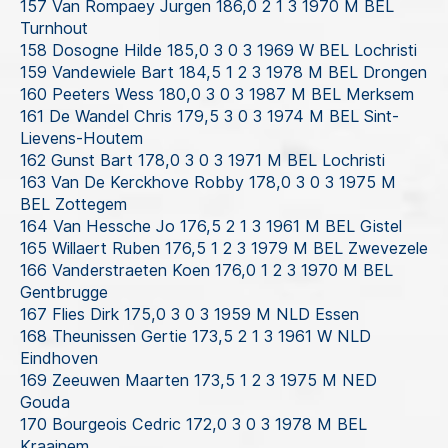
157 Van Rompaey Jurgen 186,0 2 1 3 1970 M BEL
Turnhout
158 Dosogne Hilde 185,0 3 0 3 1969 W BEL Lochristi
159 Vandewiele Bart 184,5 1 2 3 1978 M BEL Drongen
160 Peeters Wess 180,0 3 0 3 1987 M BEL Merksem
161 De Wandel Chris 179,5 3 0 3 1974 M BEL Sint-
Lievens-Houtem
162 Gunst Bart 178,0 3 0 3 1971 M BEL Lochristi
163 Van De Kerckhove Robby 178,0 3 0 3 1975 M
BEL Zottegem
164 Van Hessche Jo 176,5 2 1 3 1961 M BEL Gistel
165 Willaert Ruben 176,5 1 2 3 1979 M BEL Zwevezele
166 Vanderstraeten Koen 176,0 1 2 3 1970 M BEL
Gentbrugge
167 Flies Dirk 175,0 3 0 3 1959 M NLD Essen
168 Theunissen Gertie 173,5 2 1 3 1961 W NLD
Eindhoven
169 Zeeuwen Maarten 173,5 1 2 3 1975 M NED
Gouda
170 Bourgeois Cedric 172,0 3 0 3 1978 M BEL
Kraainem