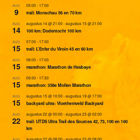
05:00
-
17:00
AUG
9
trail: Monschau 56 en 70 km
augustus 14 @ 21:00
-
augustus 15 @ 21:00
AUG
14
100 km: Dodentocht 100 km
07:00
-
17:00
AUG
15
trail: L’Enfer du Viroin 45 en 60 km
08:00
-
17:00
AUG
15
marathon: Marathon de Hesbaye
09:30
-
17:30
AUG
15
marathon: 358e Mollen Marathon
augustus 15 @ 10:00
-
augustus 19 @ 17:00
AUG
15
backyard ultra: Vloethemveld Backyard
augustus 22 @ 00:00
-
augustus 23 @ 02:00
AUG
22
trail: UTDS Ultra Trail des Sources 42, 73, 100 en 160
km
augustus 22 @ 08:00
-
augustus 23 @ 08:00
AUG