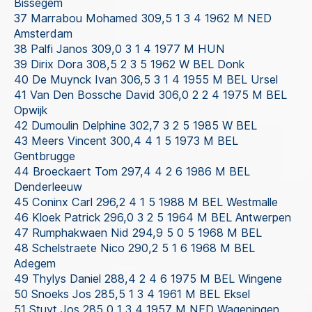
Bissegem
37 Marrabou Mohamed 309,5 1 3 4 1962 M NED
Amsterdam
38 Palfi Janos 309,0 3 1 4 1977 M HUN
39 Dirix Dora 308,5 2 3 5 1962 W BEL Donk
40 De Muynck Ivan 306,5 3 1 4 1955 M BEL Ursel
41 Van Den Bossche David 306,0 2 2 4 1975 M BEL
Opwijk
42 Dumoulin Delphine 302,7 3 2 5 1985 W BEL
43 Meers Vincent 300,4 4 1 5 1973 M BEL
Gentbrugge
44 Broeckaert Tom 297,4 4 2 6 1986 M BEL
Denderleeuw
45 Coninx Carl 296,2 4 1 5 1988 M BEL Westmalle
46 Kloek Patrick 296,0 3 2 5 1964 M BEL Antwerpen
47 Rumphakwaen Nid 294,9 5 0 5 1968 M BEL
48 Schelstraete Nico 290,2 5 1 6 1968 M BEL
Adegem
49 Thylys Daniel 288,4 2 4 6 1975 M BEL Wingene
50 Snoeks Jos 285,5 1 3 4 1961 M BEL Eksel
51 Stuyt Jos 285,0 1 3 4 1957 M NED Wageningen