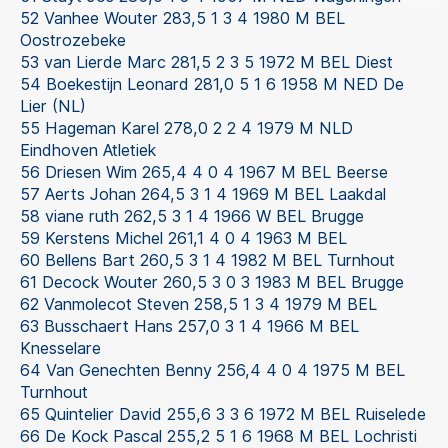
52 Vanhee Wouter 283,5 1 3 4 1980 M BEL
Oostrozebeke
53 van Lierde Marc 281,5 2 3 5 1972 M BEL Diest
54 Boekestijn Leonard 281,0 5 1 6 1958 M NED De
Lier (NL)
55 Hageman Karel 278,0 2 2 4 1979 M NLD
Eindhoven Atletiek
56 Driesen Wim 265,4 4 0 4 1967 M BEL Beerse
57 Aerts Johan 264,5 3 1 4 1969 M BEL Laakdal
58 viane ruth 262,5 3 1 4 1966 W BEL Brugge
59 Kerstens Michel 261,1 4 0 4 1963 M BEL
60 Bellens Bart 260,5 3 1 4 1982 M BEL Turnhout
61 Decock Wouter 260,5 3 0 3 1983 M BEL Brugge
62 Vanmolecot Steven 258,5 1 3 4 1979 M BEL
63 Busschaert Hans 257,0 3 1 4 1966 M BEL
Knesselare
64 Van Genechten Benny 256,4 4 0 4 1975 M BEL
Turnhout
65 Quintelier David 255,6 3 3 6 1972 M BEL Ruiselede
66 De Kock Pascal 255,2 5 1 6 1968 M BEL Lochristi