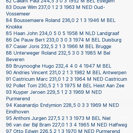
82 Callant Paul 244,5 3 0 3 1952 M BEL Edegem
83 Douw Wim 237,0 1 2 3 1963 M NED Oud-
Vossemeer
84 Boussemaere Roland 236,0 2 1 3 1946 M BEL
Knokke
85 Haan John 234,0 5 0 5 1958 M NLD Landgraaf
86 De Pauw Bert 233,0 3 0 3 1974 M BEL Duisburg
87 Casier Joris 232,5 2 1 3 1966 M BEL Brugge
88 Unterweger Roland 232,5 3 0 3 1985 M Bel
Beveren
89 Bruynooghe Hugo 232,4 4 0 4 1947 M BEL
90 Andries Vincent 231,0 2 1 3 1982 M BEL Antwerpen
91 Castricum Marc 231,0 1 2 3 1964 M NED Castricum
92 Pollet Tom 230,5 2 1 3 1975 M BEL Heist Aan Zee
93 Kuyper Jeroen 229,5 1 2 3 1969 M NED
Purmerend
94 Kasanardjo Endymion 228,5 0 3 3 1969 M NED
Eindhoven
95 Anthoni Jurgen 227,5 2 1 3 1973 M BEL Niel
96 van der Bijl Bram 227,0 1 3 4 1965 M NED Halfweg
97 Otto Edwin 226,5 2 1 3 1970 M NED Purmerend