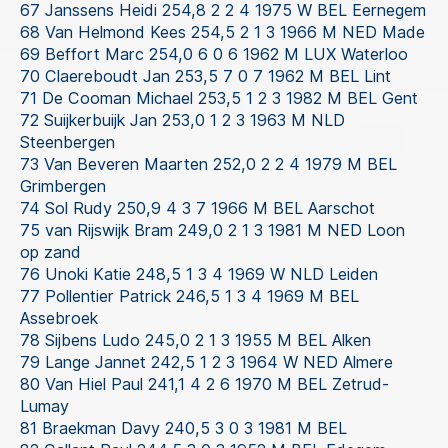
67 Janssens Heidi 254,8 2 2 4 1975 W BEL Eernegem
68 Van Helmond Kees 254,5 2 1 3 1966 M NED Made
69 Beffort Marc 254,0 6 0 6 1962 M LUX Waterloo
70 Claereboudt Jan 253,5 7 0 7 1962 M BEL Lint
71 De Cooman Michael 253,5 1 2 3 1982 M BEL Gent
72 Suijkerbuijk Jan 253,0 1 2 3 1963 M NLD
Steenbergen
73 Van Beveren Maarten 252,0 2 2 4 1979 M BEL
Grimbergen
74 Sol Rudy 250,9 4 3 7 1966 M BEL Aarschot
75 van Rijswijk Bram 249,0 2 1 3 1981 M NED Loon
op zand
76 Unoki Katie 248,5 1 3 4 1969 W NLD Leiden
77 Pollentier Patrick 246,5 1 3 4 1969 M BEL
Assebroek
78 Sijbens Ludo 245,0 2 1 3 1955 M BEL Alken
79 Lange Jannet 242,5 1 2 3 1964 W NED Almere
80 Van Hiel Paul 241,1 4 2 6 1970 M BEL Zetrud-
Lumay
81 Braekman Davy 240,5 3 0 3 1981 M BEL