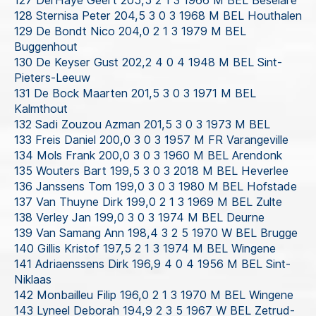
127 Del’Haye Geert 205,5 2 1 3 1966 M BEL Beselare
128 Sternisa Peter 204,5 3 0 3 1968 M BEL Houthalen
129 De Bondt Nico 204,0 2 1 3 1979 M BEL
Buggenhout
130 De Keyser Gust 202,2 4 0 4 1948 M BEL Sint-
Pieters-Leeuw
131 De Bock Maarten 201,5 3 0 3 1971 M BEL
Kalmthout
132 Sadi Zouzou Azman 201,5 3 0 3 1973 M BEL
133 Freis Daniel 200,0 3 0 3 1957 M FR Varangeville
134 Mols Frank 200,0 3 0 3 1960 M BEL Arendonk
135 Wouters Bart 199,5 3 0 3 2018 M BEL Heverlee
136 Janssens Tom 199,0 3 0 3 1980 M BEL Hofstade
137 Van Thuyne Dirk 199,0 2 1 3 1969 M BEL Zulte
138 Verley Jan 199,0 3 0 3 1974 M BEL Deurne
139 Van Samang Ann 198,4 3 2 5 1970 W BEL Brugge
140 Gillis Kristof 197,5 2 1 3 1974 M BEL Wingene
141 Adriaenssens Dirk 196,9 4 0 4 1956 M BEL Sint-
Niklaas
142 Monbailleu Filip 196,0 2 1 3 1970 M BEL Wingene
143 Lyneel Deborah 194,9 2 3 5 1967 W BEL Zetrud-