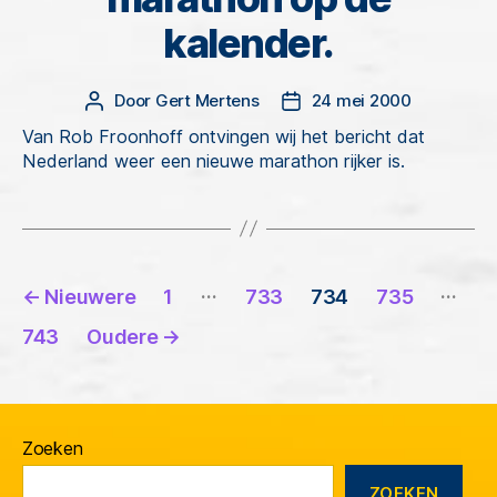
kalender.
Door
Gert Mertens
24 mei 2000
Berichtauteur
Berichtdatum
Van Rob Froonhoff ontvingen wij het bericht dat
Nederland weer een nieuwe marathon rijker is.
Berichten
…
…
←
Nieuwere
1
733
734
735
paginering
743
Oudere
→
Zoeken
ZOEKEN