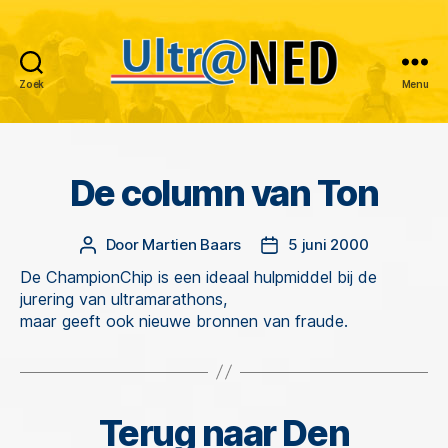
Zoek
Menu
Ultraned
De column van Ton
Categorieën
Door
Martien Baars
5 juni 2000
Berichtauteur
Berichtdatum
De ChampionChip is een ideaal hulpmiddel bij de
jurering van ultramarathons,
maar geeft ook nieuwe bronnen van fraude.
Terug naar Den
Categorieën