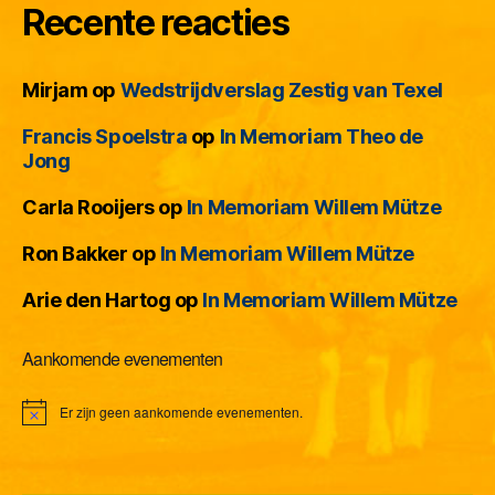
Recente reacties
Mirjam
op
Wedstrijdverslag Zestig van Texel
Francis Spoelstra
op
In Memoriam Theo de
Jong
Carla Rooijers
op
In Memoriam Willem Mütze
Ron Bakker
op
In Memoriam Willem Mütze
Arie den Hartog
op
In Memoriam Willem Mütze
Aankomende evenementen
Er zijn geen aankomende evenementen.
B
e
r
i
c