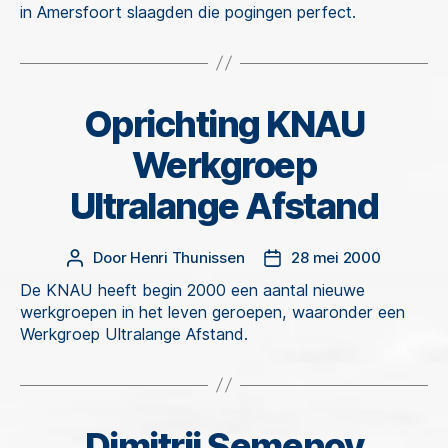
in Amersfoort slaagden die pogingen perfect.
Oprichting KNAU
Categorieën
Werkgroep
Ultralange Afstand
Door
Henri Thunissen
28 mei 2000
Berichtauteur
Berichtdatum
De KNAU heeft begin 2000 een aantal nieuwe
werkgroepen in het leven geroepen, waaronder een
Werkgroep Ultralange Afstand.
Dimitrij Semenov
Categorieën