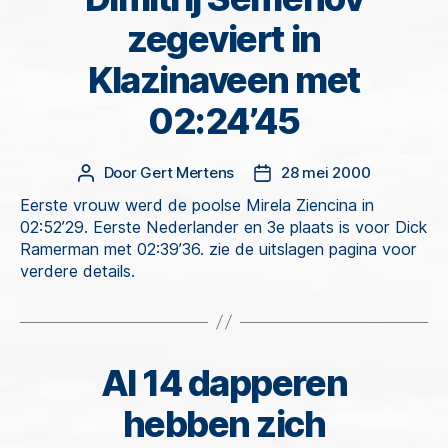
zegeviert in
Klazinaveen met
02:24’45
Door
Gert Mertens
28 mei 2000
Berichtauteur
Berichtdatum
Eerste vrouw werd de poolse Mirela Ziencina in
02:52’29. Eerste Nederlander en 3e plaats is voor Dick
Ramerman met 02:39’36. zie de uitslagen pagina voor
verdere details.
Al 14 dapperen
Categorieën
hebben zich