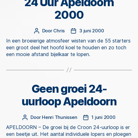
24 Uur Apeldoorn
2000
Door
Chris
3 juni 2000
Berichtauteur
Berichtdatum
In een broeierige atmosfeer wisten van de 55 starters
een groot deel het hoofd koel te houden en zo toch
een mooie afstand bijelkaar te lopen.
Geen groei 24-
Categorieën
uurloop Apeldoorn
Door
Henri Thunissen
1 juni 2000
Berichtauteur
Berichtdatum
APELDOORN – De groei bij de Croon 24-uurloop is er
een beetje uit. Het aantal individuele lopers en ploegen