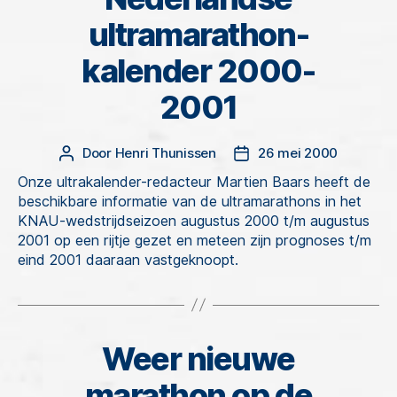
ultramarathon-
kalender 2000-
2001
Door
Henri Thunissen
26 mei 2000
Berichtauteur
Berichtdatum
Onze ultrakalender-redacteur Martien Baars heeft de
beschikbare informatie van de ultramarathons in het
KNAU-wedstrijdseizoen augustus 2000 t/m augustus
2001 op een rijtje gezet en meteen zijn prognoses t/m
eind 2001 daaraan vastgeknoopt.
Weer nieuwe
Categorieën
marathon op de