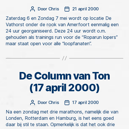
Door
Chris
21 april 2000
Berichtauteur
Berichtdatum
Zaterdag 6 en Zondag 7 mei wordt op locatie De
Vathorst onder de rook van Amerfoort eenmalig een
24 uur georganiseerd. Deze 24 uur wordt o.m.
gehouden als trainings run voor de “Roparun lopers”
maar staat open voor alle “loopfanaten”.
De Column van Ton
Categorieën
(17 april 2000)
Door
Chris
17 april 2000
Berichtauteur
Berichtdatum
Na een zondag met drie marathons, namelijk die van
Londen, Rotterdam en Hamburg, is het eens goed
daar bij stil te staan. Opmerkelijk is dat het ook drie