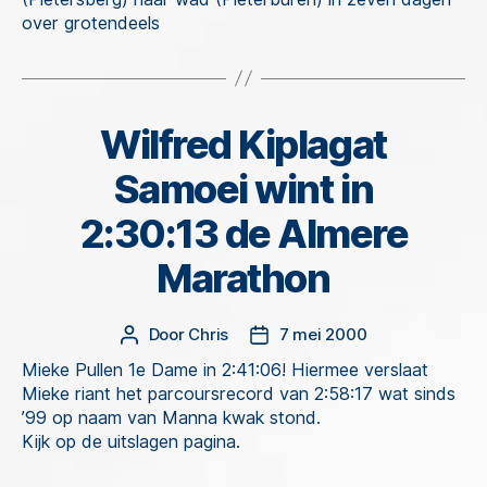
over grotendeels
Wilfred Kiplagat
Categorieën
Samoei wint in
2:30:13 de Almere
Marathon
Door
Chris
7 mei 2000
Berichtauteur
Berichtdatum
Mieke Pullen 1e Dame in 2:41:06! Hiermee verslaat
Mieke riant het parcoursrecord van 2:58:17 wat sinds
’99 op naam van Manna kwak stond.
Kijk op de uitslagen pagina.