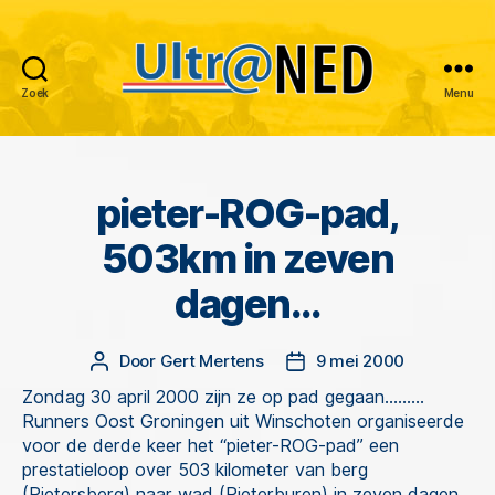
Zoek
Menu
Ultraned
pieter-ROG-pad,
Categorieën
503km in zeven
dagen…
Door
Gert Mertens
9 mei 2000
Berichtauteur
Berichtdatum
Zondag 30 april 2000 zijn ze op pad gegaan………
Runners Oost Groningen uit Winschoten organiseerde
voor de derde keer het “pieter-ROG-pad” een
prestatieloop over 503 kilometer van berg
(Pietersberg) naar wad (Pieterburen) in zeven dagen