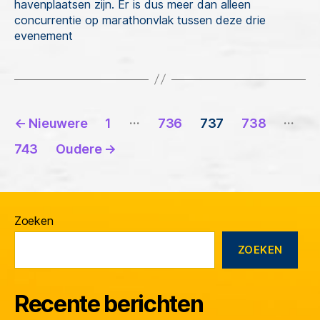
havenplaatsen zijn. Er is dus meer dan alleen
concurrentie op marathonvlak tussen deze drie
evenement
Berichten
…
…
←
Nieuwere
1
736
737
738
paginering
743
Oudere
→
Zoeken
ZOEKEN
Recente berichten