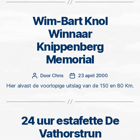
Wim-Bart Knol
Categorieën
Winnaar
Knippenberg
Memorial
Door
Chris
23 april 2000
Berichtauteur
Berichtdatum
Hier alvast de voorlopige uitslag van de 150 en 80 Km.
24 uur estafette De
Categorieën
Vathorstrun