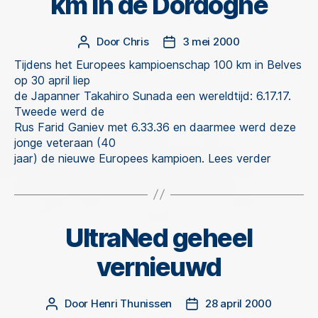
km in de Dordogne
Door
Chris
3 mei 2000
Berichtauteur
Berichtdatum
Tijdens het Europees kampioenschap 100 km in Belves
op 30 april liep
de Japanner Takahiro Sunada een wereldtijd: 6.17.17.
Tweede werd de
Rus Farid Ganiev met 6.33.36 en daarmee werd deze
jonge veteraan (40
jaar) de nieuwe Europees kampioen. Lees verder
UltraNed geheel
Categorieën
vernieuwd
Door
Henri Thunissen
28 april 2000
Berichtauteur
Berichtdatum